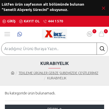
Lütfen ürün sayfasının alt bölümünde bulunan
"Senetli Alışveriş Sürecini" okuyunuz.
GIRIŞ
KAYIT OL
444 1 570
0
0
KURABIYELIK
TEKLEME ÜRÜNLER GEBZE ŞUBEMİZDE ÇEŞİTLERİMİZ
KURABIYELIK
Bu kategoride ürün bulunamadı.
DEVAM