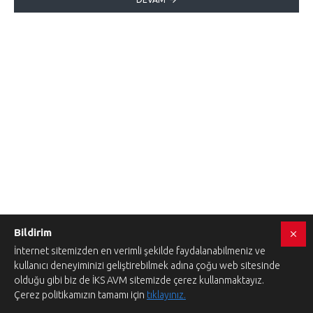
Bildirim
İnternet sitemizden en verimli şekilde faydalanabilmeniz ve
kullanıcı deneyiminizi geliştirebilmek adına çoğu web sitesinde
olduğu gibi biz de İKS AVM sitemizde çerez kullanmaktayız.
Çerez politikamızın tamamı için
tıklayınız.