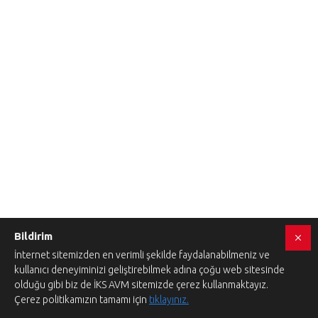
Bildirim
İnternet sitemizden en verimli şekilde faydalanabilmeniz ve
kullanıcı deneyiminizi geliştirebilmek adına çoğu web sitesinde
olduğu gibi biz de İKS AVM sitemizde çerez kullanmaktayız.
Çerez politikamızın tamamı için
tıklayınız.