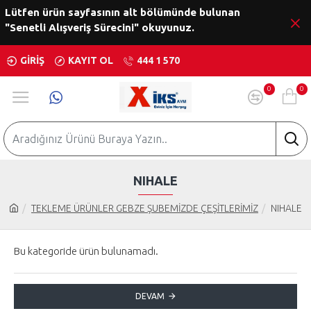
Lütfen ürün sayfasının alt bölümünde bulunan
"Senetli Alışveriş Sürecini" okuyunuz.
GIRIŞ
KAYIT OL
444 1 570
0
0
NIHALE
TEKLEME ÜRÜNLER GEBZE ŞUBEMİZDE ÇEŞİTLERİMİZ
NIHALE
Bu kategoride ürün bulunamadı.
DEVAM