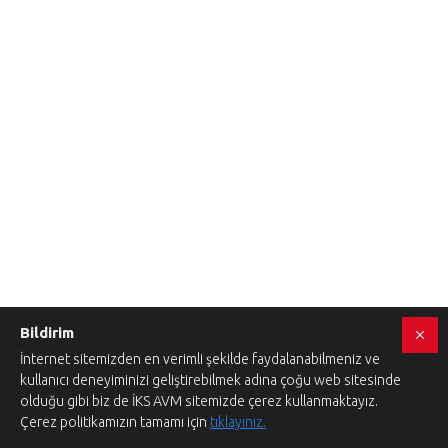
Bildirim
İnternet sitemizden en verimli şekilde faydalanabilmeniz ve
kullanıcı deneyiminizi geliştirebilmek adına çoğu web sitesinde
olduğu gibi biz de İKS AVM sitemizde çerez kullanmaktayız.
Çerez politikamızın tamamı için
tıklayınız.