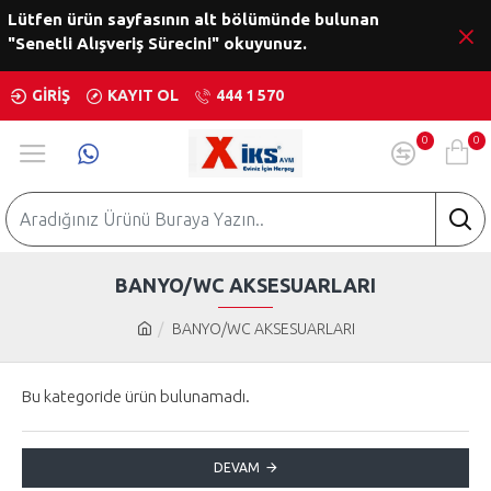
Lütfen ürün sayfasının alt bölümünde bulunan
"Senetli Alışveriş Sürecini" okuyunuz.
GIRIŞ
KAYIT OL
444 1 570
0
0
BANYO/WC AKSESUARLARI
BANYO/WC AKSESUARLARI
Bu kategoride ürün bulunamadı.
DEVAM