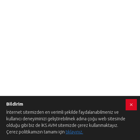
Bildirim
İnternet sitemizden en verimli şekilde faydalanabilmeniz ve
kullanıcı deneyiminizi geliştirebilmek adına çoğu web sitesinde
olduğu gibi biz de İKS AVM sitemizde çerez kullanmaktayız.
Çerez politikamızın tamamı için
tıklayınız.