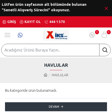
Lütfen ürün sayfasının alt bölümünde bulunan
"Senetli Alışveriş Sürecini" okuyunuz.
GIRIŞ
KAYIT OL
444 1 570
0
0
HAVLULAR
HAVLULAR
Bu kategoride ürün bulunamadı.
DEVAM