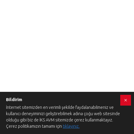
Bildirim
İnternet sitemizden en verimli şekilde faydalanabilmeniz ve
kullanıcı deneyiminizi geliştirebilmek adına çoğu web sitesinde
olduğu gibi biz de İKS AVM sitemizde çerez kullanmaktayız.
Çerez politikamızın tamamı için
tıklayınız.