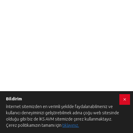
Bildirim
İnternet sitemizden en verimli şekilde faydalanabilmeniz ve
kullanıcı deneyiminizi geliştirebilmek adına çoğu web sitesinde
olduğu gibi biz de İKS AVM sitemizde çerez kullanmaktayız.
Çerez politikamızın tamamı için
tıklayınız.