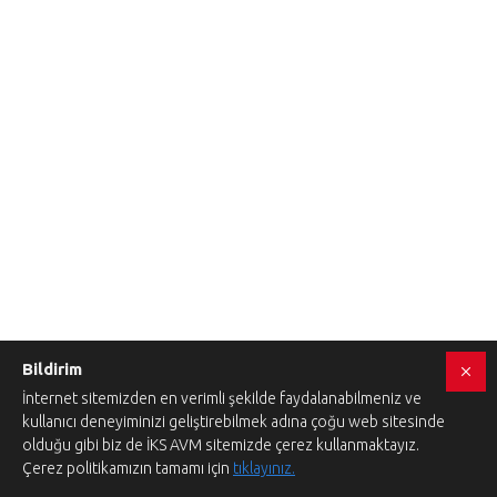
Bildirim
İnternet sitemizden en verimli şekilde faydalanabilmeniz ve
kullanıcı deneyiminizi geliştirebilmek adına çoğu web sitesinde
olduğu gibi biz de İKS AVM sitemizde çerez kullanmaktayız.
Çerez politikamızın tamamı için
tıklayınız.