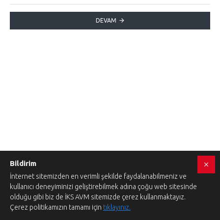
DEVAM
Bildirim
İnternet sitemizden en verimli şekilde faydalanabilmeniz ve
kullanıcı deneyiminizi geliştirebilmek adına çoğu web sitesinde
olduğu gibi biz de İKS AVM sitemizde çerez kullanmaktayız.
Çerez politikamızın tamamı için
tıklayınız.