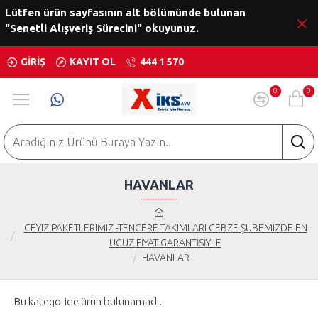
Lütfen ürün sayfasının alt bölümünde bulunan
"Senetli Alışveriş Sürecini" okuyunuz.
GIRIŞ
KAYIT OL
444 1 570
0
0
HAVANLAR
CEYIZ PAKETLERIMIZ -TENCERE TAKIMLARI GEBZE ŞUBEMIZDE EN
UCUZ FİYAT GARANTİSİYLE
HAVANLAR
Bu kategoride ürün bulunamadı.