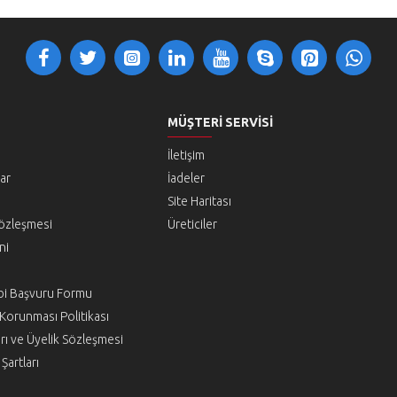
MÜŞTERI SERVISI
İletişim
lar
İadeler
Site Haritası
Sözleşmesi
Üreticiler
ni
hibi Başvuru Formu
n Korunması Politikası
rı ve Üyelik Sözleşmesi
Şartları