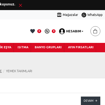
okuyunuz.
Mağazalar
WhatsApp
HESABIM
0
0
IK EŞYA
ISITMA
BANYO GRUPLARI
AYIN FIRSATLARI
LE
YEMEK TAKIMLARI
DEVAM