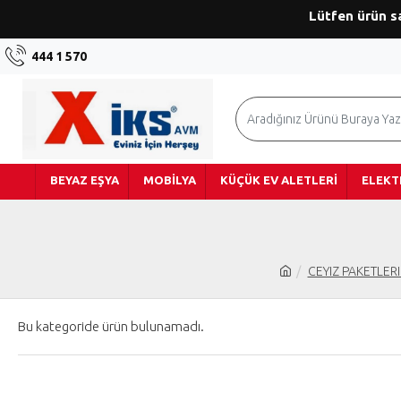
Lütfen ürün s
444 1 570
BEYAZ EŞYA
MOBILYA
KÜÇÜK EV ALETLERI
ELEKT
CEYIZ PAKETLER
Bu kategoride ürün bulunamadı.