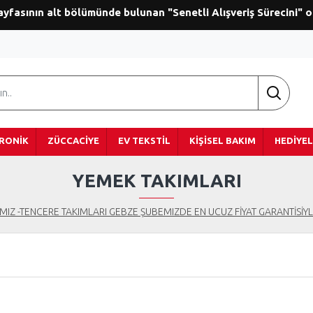
ayfasının alt bölümünde bulunan "Senetli Alışveriş Sürecini" 
RONIK
ZÜCCACIYE
EV TEKSTIL
KIŞISEL BAKIM
HEDIYEL
YEMEK TAKIMLARI
IMIZ -TENCERE TAKIMLARI GEBZE ŞUBEMIZDE EN UCUZ FİYAT GARANTİSİY