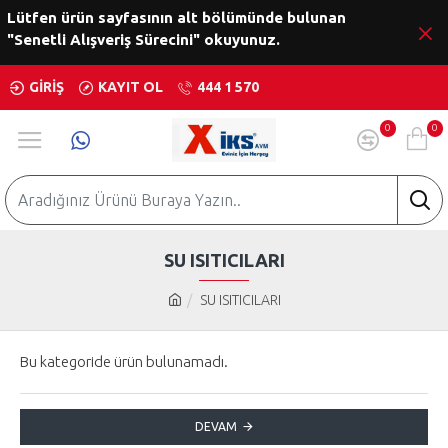
Lütfen ürün sayfasının alt bölümünde bulunan
"Senetli Alışveriş Sürecini" okuyunuz.
GIRIŞ
KAYIT OL
444 1 570
0
0
SU ISITICILARI
SU ISITICILARI
Bu kategoride ürün bulunamadı.
DEVAM