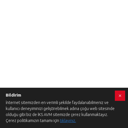
Bildirim
İnternet sitemizden en verimli şekilde faydalanabilmeniz ve
kullanıcı deneyiminizi geliştirebilmek adına çoğu web sitesinde
olduğu gibi biz de İKS AVM sitemizde çerez kullanmaktayız.
Çerez politikamızın tamamı için
tıklayınız.