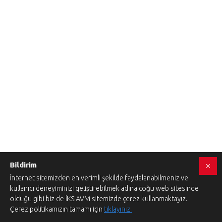
Bildirim
İnternet sitemizden en verimli şekilde faydalanabilmeniz ve
kullanıcı deneyiminizi geliştirebilmek adına çoğu web sitesinde
olduğu gibi biz de İKS AVM sitemizde çerez kullanmaktayız.
Çerez politikamızın tamamı için
tıklayınız.