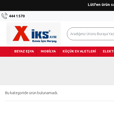
Lütfen ürün s
444 1 570
BEYAZ EŞYA
MOBILYA
KÜÇÜK EV ALETLERI
ELEKT
Bu kategoride ürün bulunamadı.