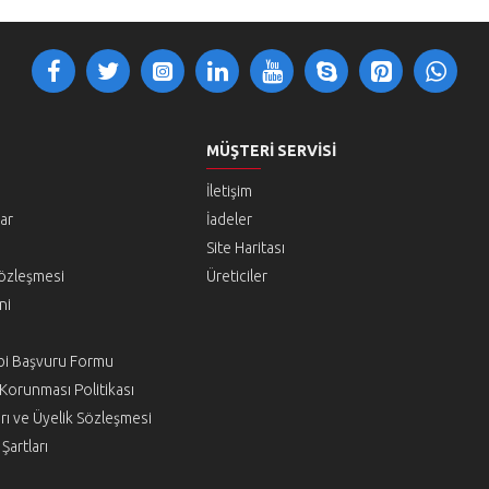
MÜŞTERI SERVISI
İletişim
lar
İadeler
Site Haritası
Sözleşmesi
Üreticiler
ni
hibi Başvuru Formu
n Korunması Politikası
rı ve Üyelik Sözleşmesi
Şartları