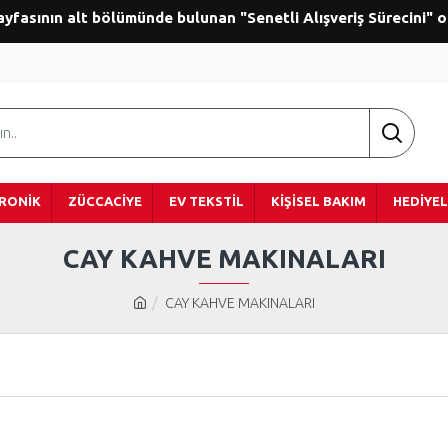
ayfasının alt bölümünde bulunan "Senetli Alışveriş Sürecini" 
RONIK
ZÜCCACIYE
EV TEKSTIL
KIŞISEL BAKIM
HEDIYEL
CAY KAHVE MAKINALARI
CAY KAHVE MAKINALARI