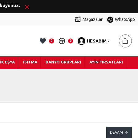
okuyunuz.
Mağazalar
WhatsApp
HESABIM
0
0
IK EŞYA
ISITMA
BANYO GRUPLARI
AYIN FIRSATLARI
DEVAM