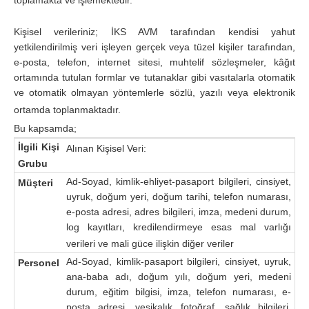
toplamakta ve işlemektedir.
Kişisel verileriniz; İKS AVM tarafından kendisi yahut
yetkilendirilmiş veri işleyen gerçek veya tüzel kişiler tarafından,
e-posta, telefon, internet sitesi, muhtelif sözleşmeler, kâğıt
ortamında tutulan formlar ve tutanaklar gibi vasıtalarla otomatik
ve otomatik olmayan yöntemlerle sözlü, yazılı veya elektronik
ortamda toplanmaktadır.
Bu kapsamda;
İlgili Kişi
Alınan Kişisel Veri:
Grubu
Ad-Soyad, kimlik-ehliyet-pasaport bilgileri, cinsiyet,
Müşteri
uyruk, doğum yeri, doğum tarihi, telefon numarası,
e-posta adresi, adres bilgileri, imza, medeni durum,
log kayıtları, kredilendirmeye esas mal varlığı
verileri ve mali güce ilişkin diğer veriler
Ad-Soyad, kimlik-pasaport bilgileri, cinsiyet, uyruk,
Personel
ana-baba adı, doğum yılı, doğum yeri, medeni
durum, eğitim bilgisi, imza, telefon numarası, e-
posta adresi, vesikalık fotoğraf, sağlık bilgileri,