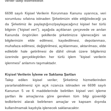
veriler talep edilmektedir.
6698 sayılı Kişisel Verilerin Korunması Kanunu uyarınca, veri
sorumlusu sıfatına istinaden Şirketimizin elde ettiği/edeceği ya
da Şirketimiz ile paylaştığınız/paylaşacağınız kişisel her türlü
bilginin (“kişisel veri”), aşağıda açıklanan çerçevede ve anılan
Kanunda öngörülen şekillerde şirketimizce işleneceğini ve
bilgilerinizin elde edilmesi, kaydedilmesi, depolanması,
muhafaza edilmesi, değiştirilmesi, açıklanması, aktarılması, elde
edilebilir hale getirilmesi de dâhil olmak üzere bilgileriniz
üzerinde gerçekleştirilen her türlü işlem “kişisel verilerin
işlenmesi” anlamını taşımaktadır.
Kişisel Verilerin İşleme ve Saklama Şartları
Talep edilen kişisel veriler; Şirketimiz hizmetlerinden
yararlanabilmeniz için açık rızanıza istinaden ve 6698 sayılı
Kanunun 5 ve 6 maddelerinde belirtilen kişisel veri işleme
şartları ile amaçlarına göre gereken tüm bilgi güvenliği
tedbirlerini alarak belirlenen amaçlar ve kapsam dışında
kullanılmamak kaydıyla işlenecek saklanacaktır.