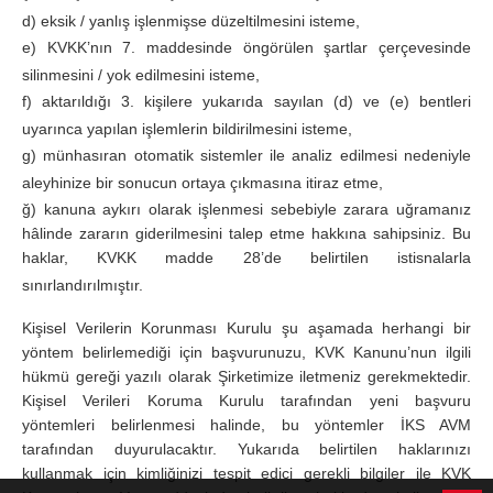
d) eksik / yanlış işlenmişse düzeltilmesini isteme,
e) KVKK’nın 7. maddesinde öngörülen şartlar çerçevesinde
silinmesini / yok edilmesini isteme,
f) aktarıldığı 3. kişilere yukarıda sayılan (d) ve (e) bentleri
uyarınca yapılan işlemlerin bildirilmesini isteme,
g) münhasıran otomatik sistemler ile analiz edilmesi nedeniyle
aleyhinize bir sonucun ortaya çıkmasına itiraz etme,
ğ) kanuna aykırı olarak işlenmesi sebebiyle zarara uğramanız
hâlinde zararın giderilmesini talep etme hakkına sahipsiniz. Bu
haklar, KVKK madde 28’de belirtilen istisnalarla
sınırlandırılmıştır.
Kişisel Verilerin Korunması Kurulu şu aşamada herhangi bir
yöntem belirlemediği için başvurunuzu, KVK Kanunu’nun ilgili
hükmü gereği yazılı olarak Şirketimize iletmeniz gerekmektedir.
Kişisel Verileri Koruma Kurulu tarafından yeni başvuru
yöntemleri belirlenmesi halinde, bu yöntemler İKS AVM
tarafından duyurulacaktır. Yukarıda belirtilen haklarınızı
kullanmak için kimliğinizi tespit edici gerekli bilgiler ile KVK