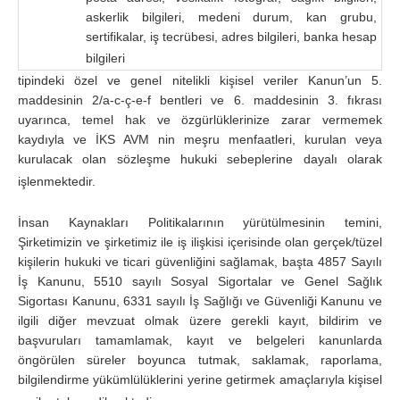
askerlik bilgileri, medeni durum, kan grubu,
sertifikalar, iş tecrübesi, adres bilgileri, banka hesap
bilgileri
tipindeki özel ve genel nitelikli kişisel veriler Kanun’un 5.
maddesinin 2/a-c-ç-e-f bentleri ve 6. maddesinin 3. fıkrası
uyarınca, temel hak ve özgürlüklerinize zarar vermemek
kaydıyla ve İKS AVM nin meşru menfaatleri, kurulan veya
kurulacak olan sözleşme hukuki sebeplerine dayalı olarak
işlenmektedir.
İnsan Kaynakları Politikalarının yürütülmesinin temini,
Şirketimizin ve şirketimiz ile iş ilişkisi içerisinde olan gerçek/tüzel
kişilerin hukuki ve ticari güvenliğini sağlamak, başta 4857 Sayılı
İş Kanunu, 5510 sayılı Sosyal Sigortalar ve Genel Sağlık
Sigortası Kanunu, 6331 sayılı İş Sağlığı ve Güvenliği Kanunu ve
ilgili diğer mevzuat olmak üzere gerekli kayıt, bildirim ve
başvuruları tamamlamak, kayıt ve belgeleri kanunlarda
öngörülen süreler boyunca tutmak, saklamak, raporlama,
bilgilendirme yükümlülüklerini yerine getirmek amaçlarıyla kişisel